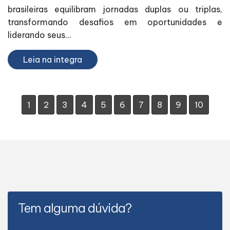
brasileiras equilibram jornadas duplas ou triplas,
transformando desafios em oportunidades e
liderando seus...
Leia na integra
1
2
3
4
5
6
7
8
9
10
Tem alguma dúvida?