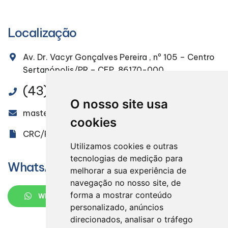
Localização
Av. Dr. Vacyr Gonçalves Pereira , nº 105 – Centro
Sertanópolis/PR – CEP. 86170-000
(43) 3232-4491
O nosso site usa
masteraudit@masteraudit.com.br
cookies
CRC/PR 005851/O-9
Utilizamos cookies e outras
tecnologias de medição para
WhatsApp
melhorar a sua experiência de
navegação no nosso site, de
forma a mostrar conteúdo
WHATSAPP
personalizado, anúncios
direcionados, analisar o tráfego