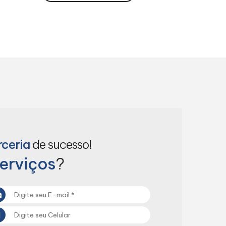
rceria
de sucesso!
erviços
?