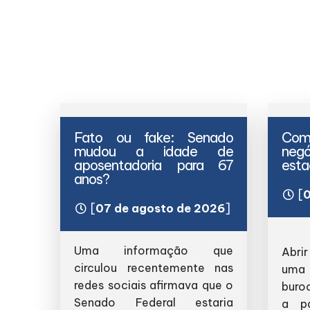
Fato ou fake: Senado
Como
mudou a idade de
negó
aposentadoria para 67
esta
anos?
[
0
[
07 de agosto de 2026
]
Uma informação que
Abri
circulou recentemente nas
uma
redes sociais afirmava que o
buro
Senado Federal estaria
a pa