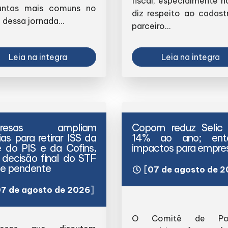
fiscal, especialmente n
untas mais comuns no
diz respeito ao cadast
o dessa jornada...
parceiro...
Leia na integra
Leia na integra
presas ampliam
Copom reduz Selic 
rias para retirar ISS da
14% ao ano; ent
 do PIS e da Cofins,
impactos para empre
decisão final do STF
e pendente
[
07 de agosto de 
7 de agosto de 2026
]
O Comitê de Polí