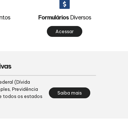
ntos
Formulários
Diversos
Acessar
ivas
deral (Dívida
ples, Previdência
Saiba mais
e todos os estados