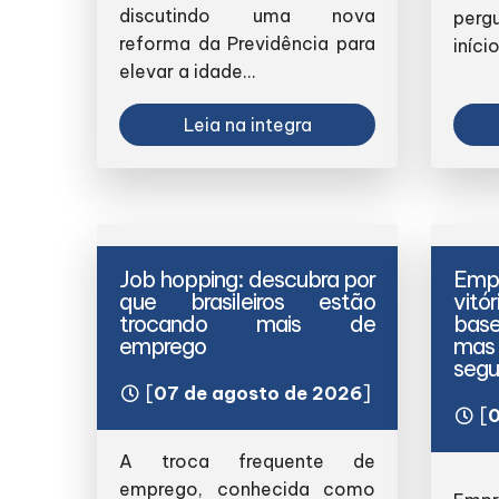
discutindo uma nova
perg
reforma da Previdência para
iníci
elevar a idade...
Leia na integra
Job hopping: descubra por
Em
que brasileiros estão
vitó
trocando mais de
base
emprego
mas 
segu
[
07 de agosto de 2026
]
[
0
A troca frequente de
emprego, conhecida como