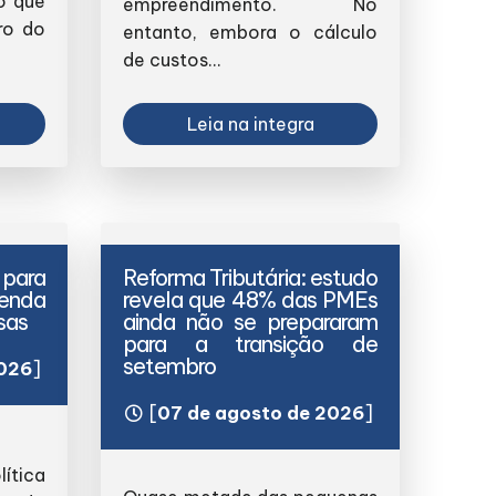
o que
empreendimento. No
ro do
entanto, embora o cálculo
de custos...
Leia na integra
para
Reforma Tributária: estudo
enda
revela que 48% das PMEs
sas
ainda não se prepararam
para a transição de
setembro
2026
]
[
07 de agosto de 2026
]
tica