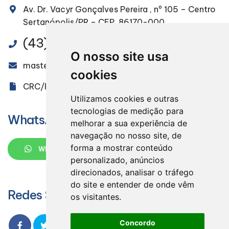
Av. Dr. Vacyr Gonçalves Pereira , nº 105 – Centro
Sertanópolis/PR – CEP. 86170-000
(43) 3232-4491
O nosso site usa
masteraudit@masteraudit.com.br
cookies
CRC/PR 005851/O-9
Utilizamos cookies e outras
tecnologias de medição para
WhatsApp
melhorar a sua experiência de
navegação no nosso site, de
forma a mostrar conteúdo
WHATSAPP
personalizado, anúncios
direcionados, analisar o tráfego
do site e entender de onde vêm
Redes Sociais
os visitantes.
Concordo