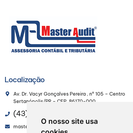
Localização
Av. Dr. Vacyr Gonçalves Pereira , nº 105 – Centro
Sertanópolis/PR – CEP. 86170-000
(43) 3232-4491
O nosso site usa
masteraudit@masteraudit.com.br
cookies