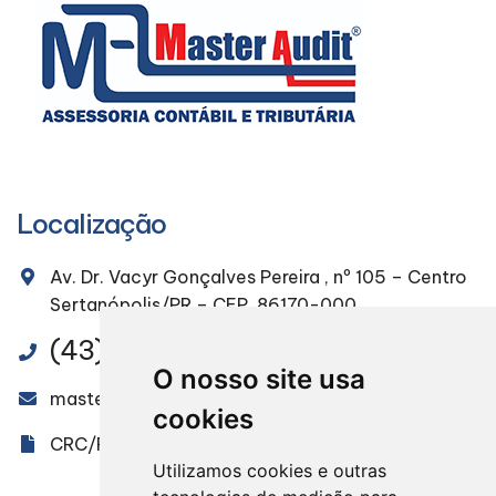
Localização
Av. Dr. Vacyr Gonçalves Pereira , nº 105 – Centro
Sertanópolis/PR – CEP. 86170-000
(43) 3232-4491
O nosso site usa
masteraudit@masteraudit.com.br
cookies
CRC/PR 005851/O-9
Utilizamos cookies e outras