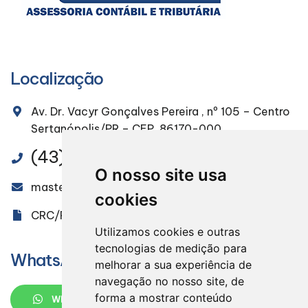
Localização
Av. Dr. Vacyr Gonçalves Pereira , nº 105 – Centro
Sertanópolis/PR – CEP. 86170-000
(43) 3232-4491
O nosso site usa
masteraudit@masteraudit.com.br
cookies
CRC/PR 005851/O-9
Utilizamos cookies e outras
tecnologias de medição para
WhatsApp
melhorar a sua experiência de
navegação no nosso site, de
forma a mostrar conteúdo
WHATSAPP