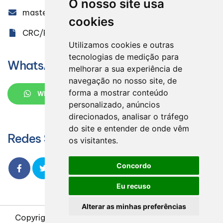
O nosso site usa
masteraudit@masteraudit.com.br
cookies
CRC/PR 005851/O-9
Utilizamos cookies e outras
tecnologias de medição para
WhatsApp
melhorar a sua experiência de
navegação no nosso site, de
forma a mostrar conteúdo
WHATSAPP
personalizado, anúncios
direcionados, analisar o tráfego
do site e entender de onde vêm
Redes Sociais
os visitantes.
Concordo
Eu recuso
Alterar as minhas preferências
Copyright
2026
Design e desenvolvimento
|