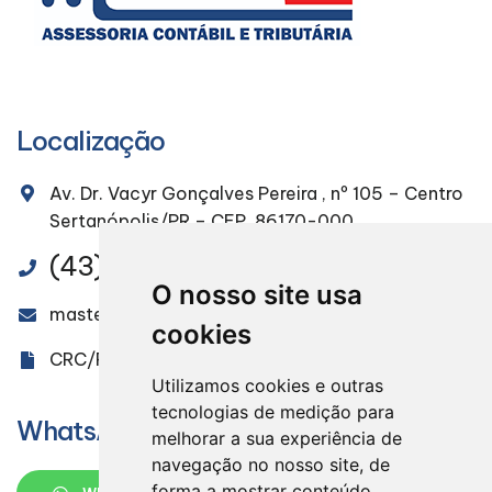
Localização
Av. Dr. Vacyr Gonçalves Pereira , nº 105 – Centro
Sertanópolis/PR – CEP. 86170-000
(43) 3232-4491
O nosso site usa
masteraudit@masteraudit.com.br
cookies
CRC/PR 005851/O-9
Utilizamos cookies e outras
tecnologias de medição para
WhatsApp
melhorar a sua experiência de
navegação no nosso site, de
forma a mostrar conteúdo