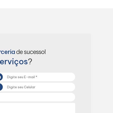
rceria
de sucesso!
erviços
?