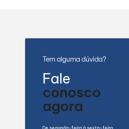
Tem alguma dúvida?
Fale
conosco
agora
De segunda-feira à sexta-feira