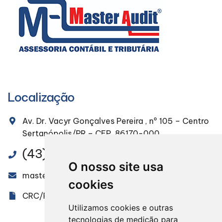
Localização
Av. Dr. Vacyr Gonçalves Pereira , nº 105 – Centro
Sertanópolis/PR – CEP. 86170-000
(43) 3232-4491
O nosso site usa
masteraudit@masteraudit.com.br
cookies
CRC/PR 005851/O-9
Utilizamos cookies e outras
tecnologias de medição para